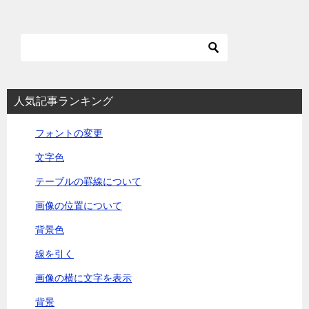
ナ
ビ
ゲ
ー
シ
人気記事ランキング
ョ
フォントの変更
ン
文字色
テーブルの罫線について
画像の位置について
背景色
線を引く
画像の横に文字を表示
背景